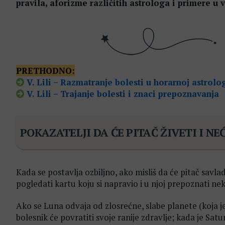
pravila, aforizme različitih astrologa i primere 
PRETHODNO:
V. Lili – Razmatranje bolesti u horarnoj astrolog
V. Lili – Trajanje bolesti i znaci prepoznavanja
POKAZATELJI DA ĆE PITAČ ŽIVETI I N
Kada se postavlja ozbiljno, ako misliš da će pitač savlad
pogledati kartu koju si napravio i u njoj prepoznati nek
Ako se Luna odvaja od zlosrećne, slabe planete (koja j
bolesnik će povratiti svoje ranije zdravlje; kada je Satu