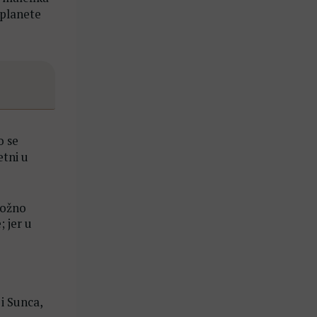
 planete
o se
etni u
ložno
 jer u
 i Sunca,