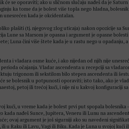
k će se oporaviti; ako u sličnom slučaju nađeš da je Saturn
aginju ka tome da je bolest više topla nego hladna, bolesnik
rn unesrećen kada je okcidentalan.
oliko plašiti (tj. njegovog zlog uticaja) nakon opozicije sa S
cija Lune sa Marsom je opasna i argument je opasne bolesti
ete; Luna čini više štete kada je u rastu nego u opadanju, a 
nta i vladara osme kuće, i ako nijedan od njih nije unesre
 perioda očajanja. Vladar ascendenta u recepciji sa vlada
ektuju trigonom ili sekstilom bilo stepen ascendenta ili šestu
će se bolesnik u potpunosti oporaviti; isto tako, ako je vla
oj, petoj ili trećoj kući, i nije ni u kakvoj konfiguraciji sa
oj kući, u vreme kada je bolest prvi put spopala bolesnika –
nego kada nađeš Sunce, Jupitera, Veneru ili Lunu na ascenden
; ovaj argument je još sigurniji ako su navedeni signifikat
li u Raku ili Lavu, Vagi ili Biku. Kada je Luna u svojoj kući il