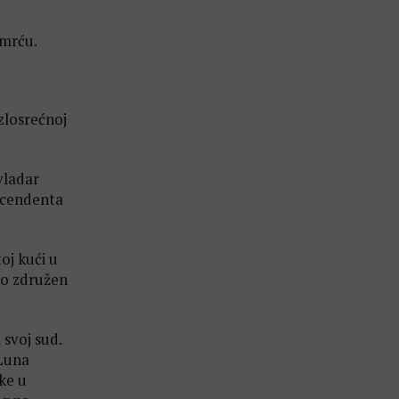
smrću.
zlosrećnoj
vladar
ascendenta
oj kući u
no združen
svoj sud.
 Luna
ke u