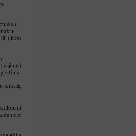
će
 znaku u
znak u
 ili u kom
a
ticajima i
aspektima.
u antisciji
stilom ili
ikada neće
a malefika