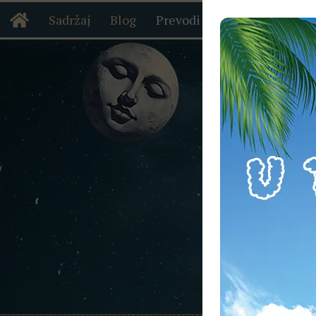
Sadržaj
Blog
Prevodi
Astropedija
Š
Skip to content