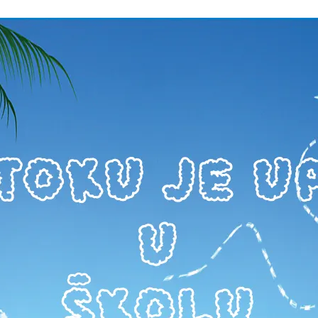
kola astrologije
Usluge
O astrologu