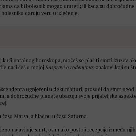
njama da bi bolesnik mogao umreti; ili kada su dobroćudne
i bolesniku daruju veru u izlečenje.
kući natalnog horoskopa, možeš se plašiti smrti izuzev ak
ije naći ćeš u mojoj
Raspravi o rođenjima
; znakovi koji su št
 ascendenta ugnjeteni u dekumbituri, prosudi da smrt neod
im, a dobroćudne planete ubacuju svoje prijateljske aspekte;
re].
 u času Marsa, a hladnu u času Saturna.
leno najavljuje smrt, osim ako postoji recepcija između njih