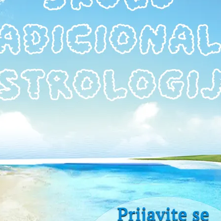
vka od bolesti – V. Lili
ASTRORIZNICA.COM | +381 63 786 79 85
6. 09. 2018.
· IZMENJENO
05. 07. 2025.