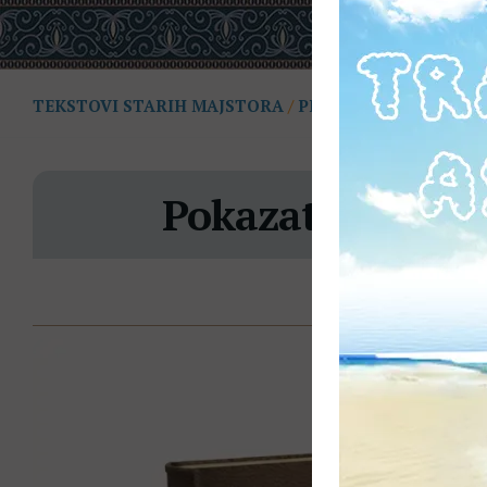
TEKSTOVI STARIH MAJSTORA
/
PREVODI
Pokazatelji opora
OD
BOJAN
| KONTAKT@
· OBJAVLJENO
2