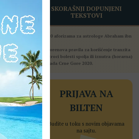
SKORAŠNJI DOPUNJENI
TEKSTOVI
0
120 aforizama za astrologe Abraham ibn
Ezre
Morenova pravila za korišćenje tranzita
Uzroci bolesti spolja ili iznutra (horarna)
Vlada Crne Gore 2020.
PRIJAVA NA
BILTEN
Budite u toku s novim objavama
na sajtu.