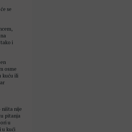
 će se
uncem,
 na
tako i
ćen
rom osme
 kuću ili
dar
 ništa nije
tu pitanja
ori u
i u kući