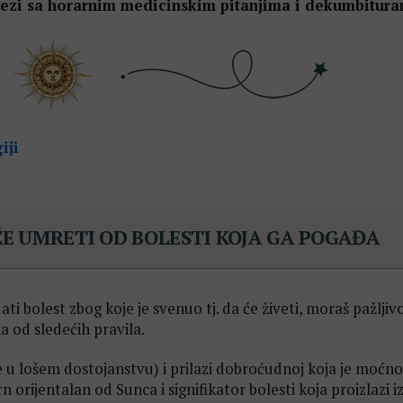
u vezi sa horarnim medicinskim pitanjima i dekumbitur
iji
EĆE UMRETI OD BOLESTI KOJA GA POGAĐA
ati bolest zbog koje je svenuo tj. da će živeti, moraš pažljiv
a od sledećih pravila.
e u lošem dostojanstvu) i prilazi dobroćudnoj koja je moćno
rn orijentalan od Sunca i signifikator bolesti koja proizlazi 