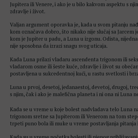
Jupitera ili Venere, i ako je u bilo kakvom aspektu s n
zdravlje i život.
Valjan argument oporavka je, kada u svom pitanju nađe
kom označava dobro, što nikako nije slučaj sa Jarcem je
kom je Jupiter u padu, a Luna u izgonu. Odista, nijedna
nije sposobna da izrazi snagu svog uticaja.
Kada Luna prilazi vladaru ascendenta trigonom ili seks
vladarom osme ili šeste kuće, zdravlje i život su obeća
postavljena u sukcedentnoj kući, u rastu svetlosti i brza
Luna u prvoj, desetoj, jedanaestoj, devetoj, drugoj, trećo
s njim, čak i ako je malefična planeta i ni ona ni Luna 
Kada se u vreme u koje bolest nadvladava telo Luna n
trigonom sretne sa Jupiterom ili Venerom na tom stepen
trpeti puno bola ili muke u vreme postavljanja pitanja 
Kada su u vreme početka bolesti ili njenog približavan