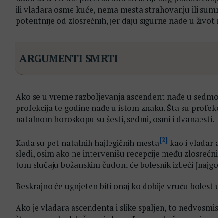
ili vladara osme kuće, nema mesta strahovanju ili sum
potentnije od zlosrećnih, jer daju sigurne nade u život 
ARGUMENTI SMRTI
Ako se u vreme razboljevanja ascendent nađe u sedmoj 
profekcija te godine nađe u istom znaku. Šta su profekc
natalnom horoskopu su šesti, sedmi, osmi i dvanaesti.
[2]
Kada su pet natalnih hajlegičnih mesta
kao i vladar
sledi, osim ako ne intervenišu recepcije među zlosrećn
tom slučaju božanskim čudom će bolesnik izbeći [najgo
Beskrajno će ugnjeten biti onaj ko dobije vruću bolest
Ako je vladara ascendenta i slike spaljen, to nedvosmis