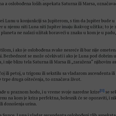
jima a oslobođena loših aspekata Saturna ili Marsa, označava
š Lunu u konjunkciji sa Jupiterom, s tim da Jupiter bude u
r u njemu niti Luna niti Jupiter imaju ikakvog užitka; to je 
 planeta ne nalazi užitak boraveći u znaku u kom je u padu,
tilom, i ako je oslobođena svake nesreće ili bar nije ometen
ni. Bezbednost se može očekivati i ako je Luna pod dobrim u
, i nije blizu tela Saturna ili Marsa ili „zaražena“ njihovim 
j ili petoj, u trigonu ili sekstilu sa vladarom ascendenta ili 
ne trpe druga oštećenja, to označava život.
[1]
ađe u praznom hodu, i u vreme svoje naredne krize
se sek
u na kom je kriza perfektna, bolesnik će se oporaviti, i n
ili donošenja urina.
ja Sunce, Luna i vladar ascendenta oslobođeni zlih aspekat