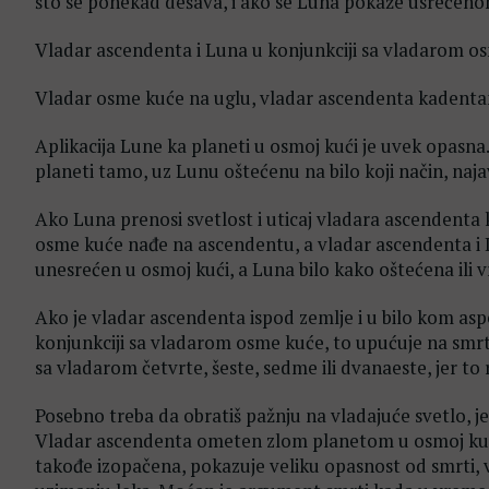
što se ponekad dešava, i ako se Luna pokaže usrećenom
Vladar ascendenta i Luna u konjunkciji sa vladarom o
Vladar osme kuće na uglu, vladar ascendenta kadentan
Aplikacija Lune ka planeti u osmoj kući je uvek opasna
planeti tamo, uz Lunu oštećenu na bilo koji način, naja
Ako Luna prenosi svetlost i uticaj vladara ascendenta 
osme kuće nađe na ascendentu, a vladar ascendenta i L
unesrećen u osmoj kući, a Luna bilo kako oštećena ili v
Ako je vladar ascendenta ispod zemlje i u bilo kom aspe
konjunkciji sa vladarom osme kuće, to upućuje na smrt
sa vladarom četvrte, šeste, sedme ili dvanaeste, jer to
Posebno treba da obratiš pažnju na vladajuće svetlo, 
Vladar ascendenta ometen zlom planetom u osmoj kući,
takođe izopačena, pokazuje veliku opasnost od smrti, v