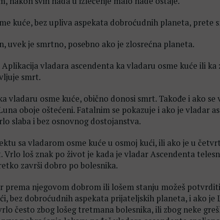
, nakon svih nada u izlečenje malo nade ostaje.
sme kuće, bez upliva aspekata dobroćudnih planeta, prete 
, uvek je smrtno, posebno ako je zlosrećna planeta.
. Aplikacija vladara ascendenta ka vladaru osme kuće ili ka 
vljuje smrt.
ka vladaru osme kuće, obično donosi smrt. Takođe i ako se 
una oboje oštećeni. Fatalnim se pokazuje i ako je vladar 
rlo slaba i bez osnovnog dostojanstva.
ktu sa vladarom osme kuće u osmoj kući, ili ako je u četvrt
. Vrlo loš znak po život je kada je vladar Ascendenta teles
 retko završi dobro po bolesnika.
jer prema njegovom dobrom ili lošem stanju možeš potvrditi 
 bez dobroćudnih aspekata prijateljskih planeta, i ako je
rlo često zbog lošeg tretmana bolesnika, ili zbog neke greš