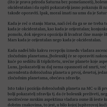
(što je prava priroda Saturna bez pomešanosti), bolesni
okcidentalan i da opšti pokazatelji jasno pokazuju ili n
takođe oporaviti. Ipak, moraš imati na umu da je Satu
Kada je reč o stanju Marsa, naći ćeš da ga se ne treba t
kada je okcidentalan, kao kada je orijentalan; konjunk
pomolu, dok njegova opozicija ili kvadrat čine manje št
Mars kada je orijentalan nego kada je okcidentalan.
Kada nađeš bilo kakvu recepciju između vladara ascende
zloćudnim planetama, [bolesnik] će se oporaviti nakon
kuće po sedištu ili triplicitetu, srećne planete koje asp
Lunu, [pokazatelji su da] nema opasnosti od smrti, već 
ascendenta dobroćudna planeta u prvoj, desetoj, jedanaest
zloćudnim planetama, obećava zdravlje.
Isto tako i pozicija dobroćudnih planeta na MC-u ili prv
bolji pokazatelj zdravlja tj. da će bolesnik preživeti, 
neoštećene mrskim aspektima vladara osme ili šeste kuće
dobrim znakovima, to jest, u bilo kojoj Jupiterovoj kući, i