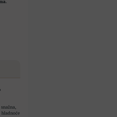
ama.
o
 snažna,
iz hladnoće