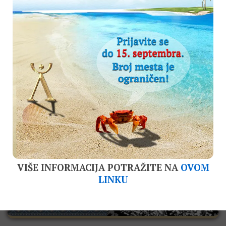
O Luni: Corpus Astronomiae
Španski matematičar i astrolog, Heronimo
Kortes, o Luni i stvarima koje predskazuje, kao i
fizionomiji i osobinama ljudi pod njegovom
vladavinom. Poslednji iz serije od sedam
tekstova o planetama,...
0
VIŠE INFORMACIJA POTRAŽITE NA
OVOM
LINKU