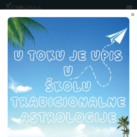
Skip to content
×
OZNAČEN:
FIZIONOMIJA
0
TEKSTOVI STARIH MAJSTORA
/
PREVODI
01. 10. 2017.