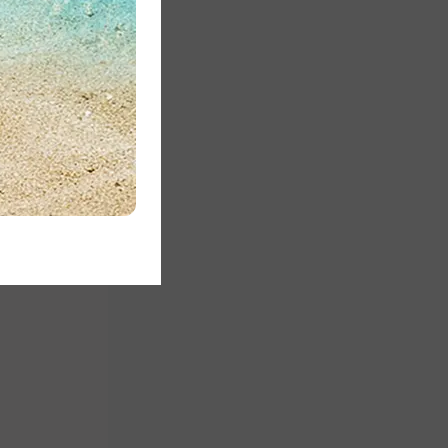
iteru i
a ljudi pod
va o