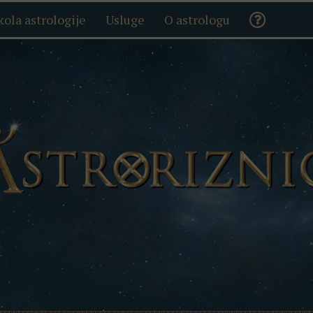
kola astrologije
Usluge
O astrologu