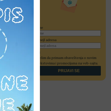
rkuru i
a ljudi pod
m tekstova
Ime
Imejl adresa
0
Želim da primam obaveštenja o novim
tekstovima i promocijama na veb-sajtu.