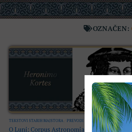
OZNAČEN:
TEKSTOVI STARIH MAJSTORA
/
PREVODI
01. 10. 2017.
O Luni: Corpus Astronomiae