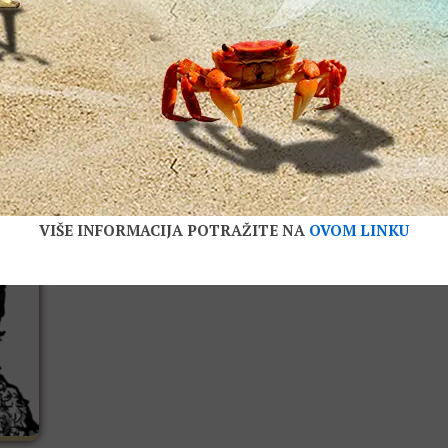
O Jupiteru: Corpus Astronomiae
Španski matematičar i astrolog, Heronimo Kortes, o Jup
i pod
stvarima koje predskazuje, kao i fizionomiji i osobinam
njegovom vladavinom. Drugi iz serije od sedam teksto
planetama,...
VIŠE INFORMACIJA POTRAŽITE NA
OVOM LINKU
0