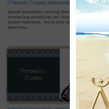
O Veneri: Corpus Astronomiae
Španski matematičar i astrolog, Heronimo Kortes, o Veneri i
stvarima koje predskazuje, kao i fizionomiji i osobinama ljud
njenom vladavinom. Peti iz serije od sedam tekstova o
planetama,...
TEKSTOVI STARIH MAJSTORA
/
PREVODI
07. 09. 2017.