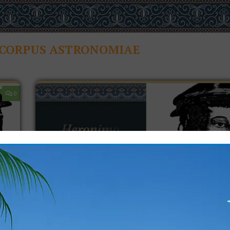
CORPUS ASTRONOMIAE
0
TEKSTOVI STARIH MAJSTORA
/
PREVODI
21. 09. 2017.
O Merkuru: Corpus Astronomiae