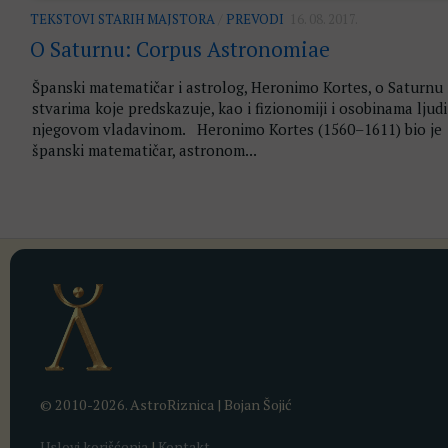
TEKSTOVI STARIH MAJSTORA
/
PREVODI
16. 08. 2017.
O Saturnu: Corpus Astronomiae
Španski matematičar i astrolog, Heronimo Kortes, o Saturnu 
stvarima koje predskazuje, kao i fizionomiji i osobinama ljud
njegovom vladavinom. Heronimo Kortes (1560–1611) bio je
španski matematičar, astronom...
© 2010-2026. AstroRiznica | Bojan Šojić
Uslovi korišćenja
|
Kontakt