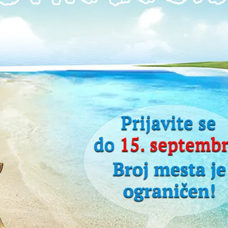
O Suncu: Corpus Astronomiae
Španski matematičar i astrolog, Heronimo Kortes, o Su
i pod
stvarima koje predskazuje, kao i fizionomiji i osobinam
njegovom vladavinom. Četvrti iz serije od sedam teks
planetama,...
0
TEKSTOVI STARIH MAJSTORA
/
PREVODI
31. 08. 2017.