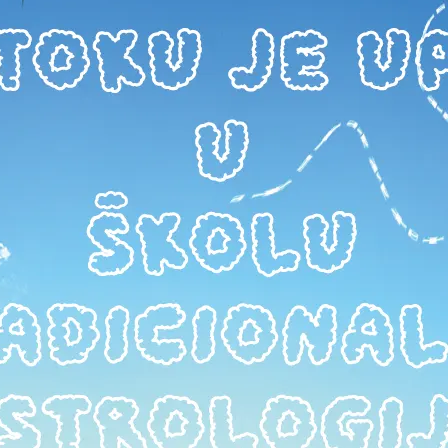
Španski matematičar i astrolog, Heronimo Kortes, o Me
i pod
stvarima koje predskazuje, kao i fizionomiji i osobinam
 o
njegovom vladavinom. Pretposlednji iz serije od seda
o planetama,...
0
TEKSTOVI STARIH MAJSTORA
/
PREVODI
12. 09. 2017.