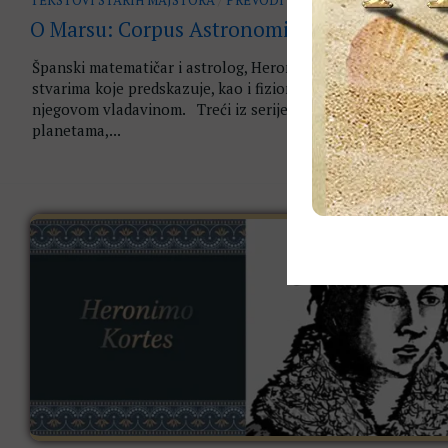
O Marsu: Corpus Astronomiae
Španski matematičar i astrolog, Heronimo Kortes, o Marsu i
stvarima koje predskazuje, kao i fizionomiji i osobinama ljud
njegovom vladavinom. Treći iz serije od sedam tekstova o
planetama,...