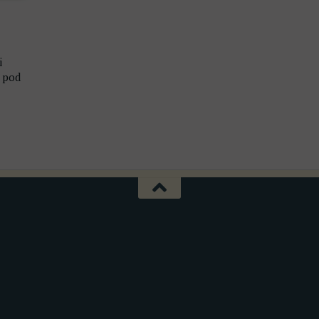
i
i pod