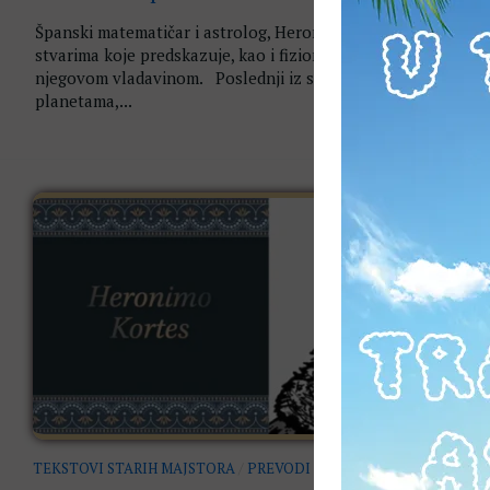
Španski matematičar i astrolog, Heronimo Kortes, o Luni i
stvarima koje predskazuje, kao i fizionomiji i osobinama ljud
njegovom vladavinom. Poslednji iz serije od sedam tekstova
planetama,...
TEKSTOVI STARIH MAJSTORA
/
PREVODI
16. 09. 2017.