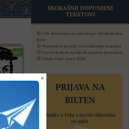
SKORAŠNJI DOPUNJENI
TEKSTOVI
120 aforizama za astrologe Abraham ibn
Ezre
Morenova pravila za korišćenje tranzita
Uzroci bolesti spolja ili iznutra (horarna)
0
Vlada Crne Gore 2020.
×
PRIJAVA NA
BILTEN
Budite u toku s novim objavama
na sajtu.