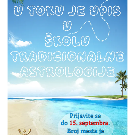
dobom, mada bi jutarnje temperature mogle biti
malo ispod proseka u prvim danima. Uglavnom bi
bilo suvo, povremeno uz nešto više oblačnosti. Takvo
vreme bi obeležilo gotovo čitavu dekadu. Poslednjih
dva dana pojačan vetar i toplije.
Dani koji su preostali do početka proleća mogli bi
proteći u još jednom zahlađenju sa padavinama i
pojačanim vetrom oko 12. marta, ponegde i u nižim
predelima sa snegom. U zapadnim predelima obilnije
padavine. Od 14. marta ponovo toplije, a naročito od
19. marta.
ASTROLOŠKI POKAZATELJI
Horoskop zimskog ingresa je jedan od onih u kom
planete deluju posvađano, kao da među njima nema