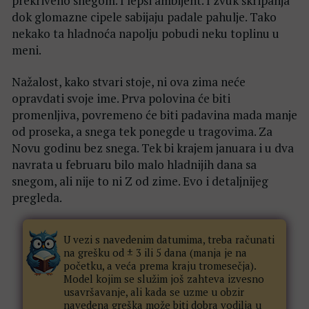
prekriveno snegom. I lepši ambijent. I zvuk škripanja
dok glomazne cipele sabijaju padale pahulje. Tako
nekako ta hladnoća napolju pobudi neku toplinu u
meni.
Nažalost, kako stvari stoje, ni ova zima neće
opravdati svoje ime. Prva polovina će biti
promenljiva, povremeno će biti padavina mada manje
od proseka, a snega tek ponegde u tragovima. Za
Novu godinu bez snega. Tek bi krajem januara i u dva
navrata u februaru bilo malo hladnijih dana sa
snegom, ali nije to ni Z od zime. Evo i detaljnijeg
pregleda.
U vezi s navedenim datumima, treba računati
na grešku od ± 3 ili 5 dana (manja je na
početku, a veća prema kraju tromesečja).
Model kojim se služim još zahteva izvesno
usavršavanje, ali kada se uzme u obzir
navedena greška može biti dobra vodilja u