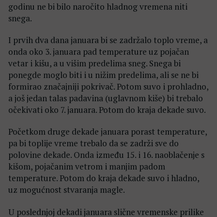
godinu ne bi bilo naročito hladnog vremena niti
snega.
I prvih dva dana januara bi se zadržalo toplo vreme, a
onda oko 3. januara pad temperature uz pojačan
vetar i kišu, a u višim predelima sneg. Snega bi
ponegde moglo biti i u nižim predelima, ali se ne bi
formirao značajniji pokrivač. Potom suvo i prohladno,
a još jedan talas padavina (uglavnom kiše) bi trebalo
očekivati oko 7. januara. Potom do kraja dekade suvo.
Početkom druge dekade januara porast temperature,
pa bi toplije vreme trebalo da se zadrži sve do
polovine dekade. Onda između 15. i 16. naoblačenje s
kišom, pojačanim vetrom i manjim padom
temperature. Potom do kraja dekade suvo i hladno,
uz mogućnost stvaranja magle.
U poslednjoj dekadi januara slične vremenske prilike