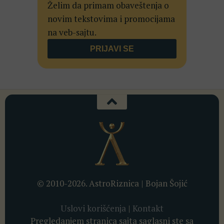
Želim da primam obaveštenja o
novim tekstovima i promocijama
na veb-sajtu.
© 2010-2026. AstroRiznica | Bojan Šojić
Uslovi korišćenja
|
Kontakt
Pregledanjem stranica sajta saglasni ste sa