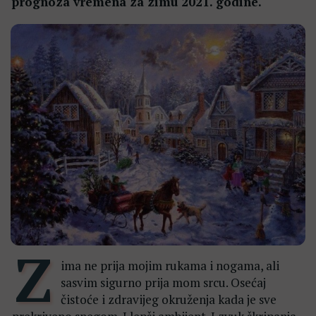
prognoza vremena za zimu 2021. godine.
Z
ima ne prija mojim rukama i nogama, ali
sasvim sigurno prija mom srcu. Osećaj
čistoće i zdravijeg okruženja kada je sve