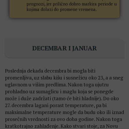
prognozi, jer prilično dobro markira periode u
kojima dolazi do promene vremena.
DECEMBAR I JANUAR
Poslednja dekada decembra bi mogla biti
promenljiva, uz slabu kišu i susnežicu oko 23, a a sneg
uglavnom u višim predlima. Nakon toga ujutru
prohladno uz sumaglicu i maglu koja se ponegde
može i duže zadržati (tamo će biti hladnije). Do oko
27. decembra lagani porast temperature, pa bi
maksimalne temperature mogle da budu oko ili iznad
prosečnih vrednosti za ovo doba godine. Nakon toga
kratkotrajno zahlađenje. Kako stvari stoje, za Novu