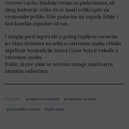
vetrove i nešto hladnije vreme sa padavinama, ali
zbog kadencije teško da će imati veliki upliv na
vremenske prilike. Više padavina na zapadu Srbije i
kod komšija zapadno od nas.
I sizigija pred ingres ide u prilog toplijem vremenu
jer Mars dominira na nebu u vatrenom znaku i blisko
aspektuje konjunkciju Sunca i Lune koja je takođe u
vatrenom znaku.
Dakle, ni ove zime se nećemo mnogo nauživati u
zimskim radostima.
Oznake:
prognoza vremena
prognoza za zimu
promenljivo vreme
topla zima