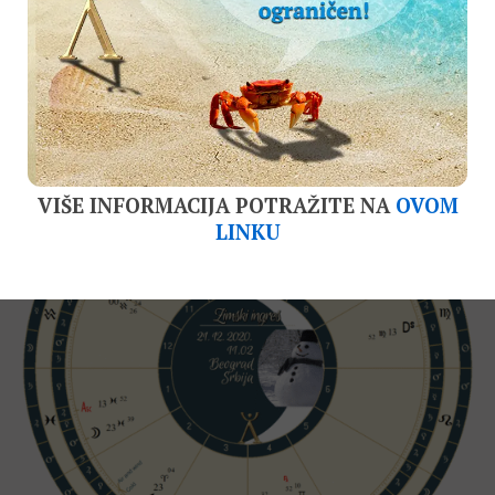
mnogo komunikacije. Skroman broj interakcija
planeta ukazuje da nećemo imati brze i nagle
promene vremena, i da će postojati tendencija da se
određene vremenske prilike zadrže duži niz dana.
VIŠE INFORMACIJA POTRAŽITE NA
OVOM
LINKU