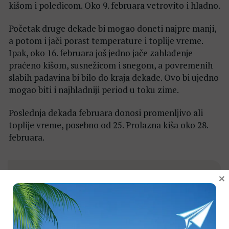
kišom i poledicom. Oko 9. februara vetrovito i hladno.
Početak druge dekade bi mogao doneti najpre manji,
a potom i jači porast temperature i toplije vreme.
Ipak, oko 16. februara još jedno jače zahlađenje
praćeno kišom, susnežicom i snegom, a povremenih
slabih padavina bi bilo do kraja dekade. Ovo bi ujedno
mogao biti i najhladniji period u toku zime.
Poslednja dekada februara donosi promenljivo ali
toplije vreme, posebno od 25. Prolazna kiša oko 28.
februara.
×
MART
Prva dekada marta bi bila u skladu sa godišnjim