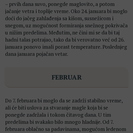
– prvih dana suvo, ponegde maglovito, a potom
jačanje vetra i toplije vreme. Oko 24. januara bi moglo
doći do jačeg zahlađenja sa kišom, susnežicom i
snegom, uz mogućnost formiranja snežnog pokrivača
u nižim predelima. Međutim, ne čini mi se da bi taj
hadni talas potrajao, tako da bi verovatno već od 26.
januara ponovo imali porast temperature. Poslednjeg
dana januara pojačan vetar.
FEBRUAR
Do 7. februara bi moglo da se zadrži stabilno vreme,
ali će biti uslova za stvaranje magle koja bi se
ponegde zadržala i tokom čitavog dana. U tim
predelima bi svakako bilo mnogo hladnije. Od 7.
februara oblačno sa padavinama, mogućom ledenom