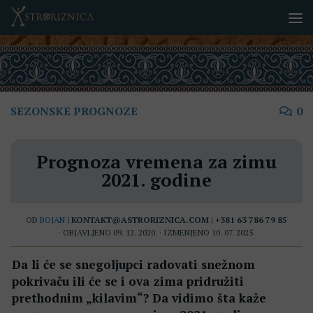
Skip to content
SEZONSKE PROGNOZE
0
Prognoza vremena za zimu
2021. godine
OD
BOJAN
| KONTAKT@ASTRORIZNICA.COM | +381 63 786 79 85
· OBJAVLJENO
09. 12. 2020.
· IZMENJENO
10. 07. 2025.
Da li će se snegoljupci radovati snežnom
pokrivaču ili će se i ova zima pridružiti
prethodnim „kilavim“? Da vidimo šta kaže