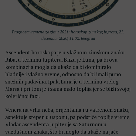
Prognoza vremena za zimu 2021: horoskop zimskog ingresa, 21.
decembar 2020, 11.02, Beograd
Ascendent horoskopa je u vlažnom zimskom znaku
Riba, u terminu Jupitera. Blizu je Luna, pa bi ova
kombinacija mogla da ukaže da bi dominiralo
hladnije i vlažno vreme, odnosno da bi imali puno
snežnih padavina. Ipak, Luna je u terminu vrelog
Marsa i pri tom je i sama malo toplija jer se bliži svojoj
koleričnoj fazi.
Venera na vrhu neba, orijentalna i u vatrenom znaku,
aspektuje stepen u usponu, pa podstiče toplije vreme.
Vladar ascendenta Jupiter je sa Saturnom u
vazdušnom znaku, što bi moglo da ukaže na jače