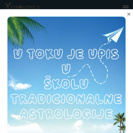
Skip to content
×
OZNAČEN:
HRONIČNE BOLESTI
0
TEKSTOVI STARIH MAJSTORA
/
PREVODI
09. 05. 2018.