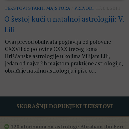
TEKSTOVI STARIH MAJSTORA
/
PREVODI
15. 04. 2011.
O šestoj kući u natalnoj astrologiji: V.
Lili
Ovaj prevod obuhvata poglavlja od polovine
CXXVII do polovine CXXX trećeg toma
Hrišćanske astrologije u kojima Vilijam Lili,
jedan od najvećih majstora praktične astrologije,
obrađuje natalnu astrologiju i piše o...
SKORAŠNJI DOPUNJENI TEKSTOVI
120 aforizama za astrologe Abraham ibn Ezre