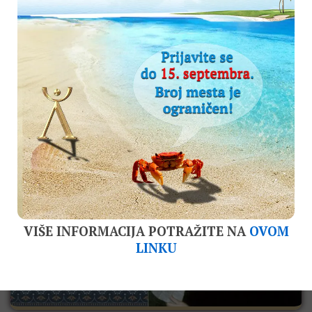
Trajanje bolesti i znaci
prepoznavanja – V. Lili
Nastavak prevoda (prvi deo možete pročitati
OVDE), u kom je tema trajanje bolesti. Ovo je deo
vrlo obimnog XLIV poglavlja u drugom delu
Hrišćanske astrologije, u kom Vilijam Lili, jedan...
4
VIŠE INFORMACIJA POTRAŽITE NA
OVOM
LINKU